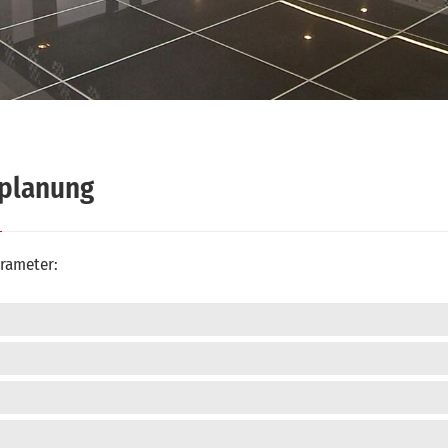
uplanung
arameter: