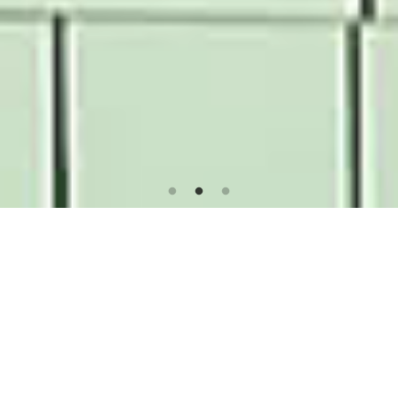
SUPER
GRIP - Anti-Rutsch Behandlung
für Böden, Fliesen und Naturstein
Rutschige Böden stellen in öffentlichen Gebäuden,
Gewerbebetrieben und privaten Bereichen ein erhebliches
Sicherheitsrisiko dar.
Supergrip Deutschland
bietet
professionelle Lösungen zur dauerhaften Rutschhemmung von
Fliesen, Naturstein und anderen Bodenbelägen – bundesweit für